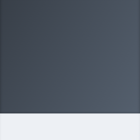
1/8
Какая у вас организационно-
правовая форма?
Выберите один вариантов ответа
ООО
ИП
Некоммерческая организация